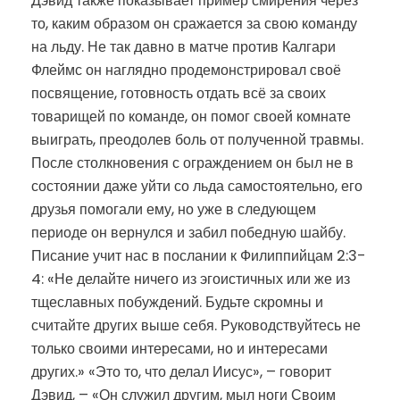
Дэвид также показывает пример смирения через
то, каким образом он сражается за свою команду
на льду. Не так давно в матче против Калгари
Флеймс он наглядно продемонстрировал своё
посвящение, готовность отдать всё за своих
товарищей по команде, он помог своей комнате
выиграть, преодолев боль от полученной травмы.
После столкновения с ограждением он был не в
состоянии даже уйти со льда самостоятельно, его
друзья помогали ему, но уже в следующем
периоде он вернулся и забил победную шайбу.
Писание учит нас в послании к Филиппийцам 2:3-
4: «Не делайте ничего из эгоистичных или же из
тщеславных побуждений. Будьте скромны и
считайте других выше себя. Руководствуйтесь не
только своими интересами, но и интересами
других.» «Это то, что делал Иисус», – говорит
Дэвид, – «Он служил другим, мыл ноги Своим