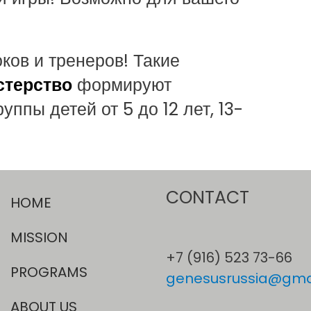
ков и тренеров! Такие
стерство
формируют
ппы детей от 5 до 12 лет, 13-
CONTACT
HOME
MISSION
+7 (916) 523 73-66
PROGRAMS
genesusrussia@gma
ABOUT US