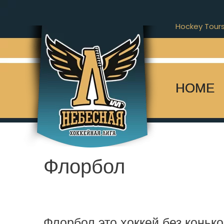
Hockey Tour
HOME
Флорбол
Флорбол это хоккей без коньк