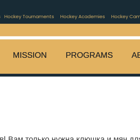
s
Hockey Tournaments
Hockey Academies
Hockey Ca
MISSION
PROGRAMS
A
ов! Вам только нужна клюшка и мяч д