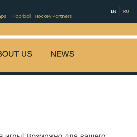
EN
RU
mps
Floorball
Hockey Partners
BOUT US
NEWS
ля игры! Возможно для вашего