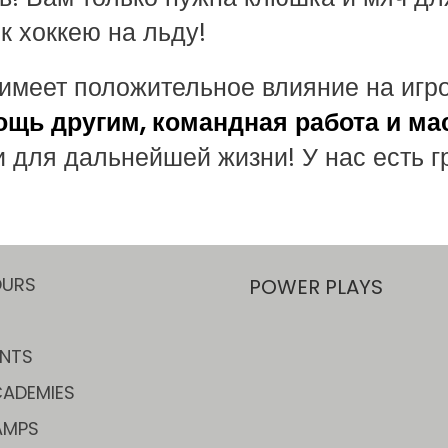
к хоккею на льду!
имеет положительное влияние на игро
ощь другим, командная работа и ма
для дальнейшей жизни! У нас есть гру
OURS
POWER PLAYS
NTS
ADEMIES
AMPS